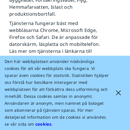
Byggväder, Försäkringsväder, Flyg,
Hemmafarvatten, Islast och
produktionsbortfall.
Tjänsterna fungerar bäst med
webbläsarna Chrome, Microsoft Edge,
Firefox och Safari. De är anpassade för
datorskärm, läsplatta och mobiltelefon.
Läs mer om tjänsterna i länkarna till
höger på sidan.
Den här webbplatsen använder nödvändiga
cookies för att vår webbplats ska fungera. Vi
Professionella tjänster
sparar även cookies för statistik. Statistiken hjälper
Väderlarm
oss förstå hur besökare interagerar med
Byggväder
webbplatsen för att förbättra dess utformning och
Flygväder
innehåll. Dessa cookies samlas in anonymt.
Försäkringsväder
Användaren är anonym, men namnet på bolaget
Hemmafarvatten
som abonnerar på tjänsten sparas. För mer
Islast och produktionsbortfall
detaljerad information om de cookies vi använder,
se vår sida om
cookies
.